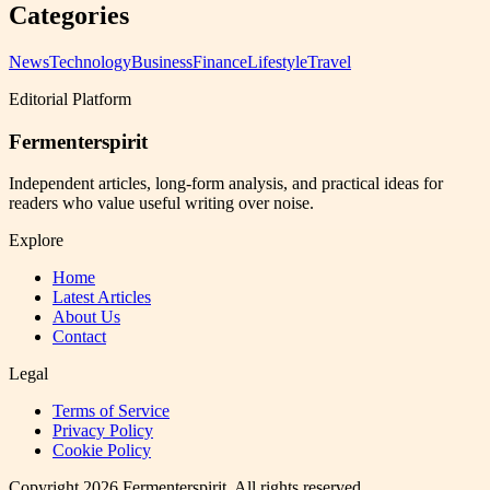
Categories
News
Technology
Business
Finance
Lifestyle
Travel
Editorial Platform
Fermenterspirit
Independent articles, long-form analysis, and practical ideas for
readers who value useful writing over noise.
Explore
Home
Latest Articles
About Us
Contact
Legal
Terms of Service
Privacy Policy
Cookie Policy
Copyright
2026
Fermenterspirit
. All rights reserved.