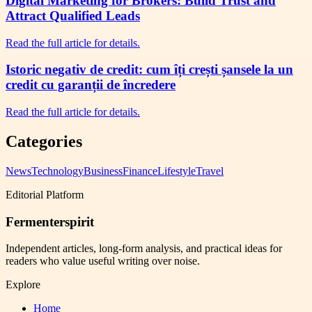
Digital Marketing for Brokers: Build Trust and
Attract Qualified Leads
Read the full article for details.
Istoric negativ de credit: cum îți crești șansele la un
credit cu garanții de încredere
Read the full article for details.
Categories
News
Technology
Business
Finance
Lifestyle
Travel
Editorial Platform
Fermenterspirit
Independent articles, long-form analysis, and practical ideas for
readers who value useful writing over noise.
Explore
Home