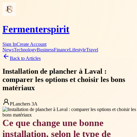
Fermenterspirit
Sign In
Create Account
News
Technology
Business
Finance
Lifestyle
Travel
Back to Articles
Installation de plancher à Laval :
comparer les options et choisir les bons
matériaux
PLanchers 3A
Ce que change une bonne
installation, selon le type de