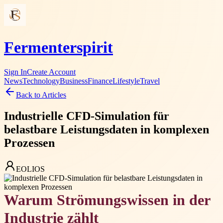
Fermenterspirit
Sign In
Create Account
News
Technology
Business
Finance
Lifestyle
Travel
Back to Articles
Industrielle CFD-Simulation für
belastbare Leistungsdaten in komplexen
Prozessen
EOLIOS
Warum Strömungswissen in der
Industrie zählt