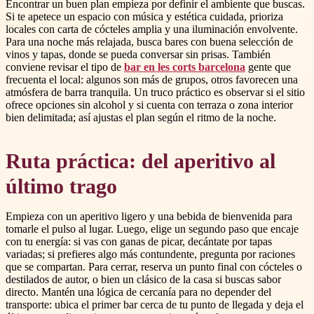
Encontrar un buen plan empieza por definir el ambiente que buscas.
Si te apetece un espacio con música y estética cuidada, prioriza
locales con carta de cócteles amplia y una iluminación envolvente.
Para una noche más relajada, busca bares con buena selección de
vinos y tapas, donde se pueda conversar sin prisas. También
conviene revisar el tipo de
bar en les corts barcelona
gente que
frecuenta el local: algunos son más de grupos, otros favorecen una
atmósfera de barra tranquila. Un truco práctico es observar si el sitio
ofrece opciones sin alcohol y si cuenta con terraza o zona interior
bien delimitada; así ajustas el plan según el ritmo de la noche.
Ruta práctica: del aperitivo al
último trago
Empieza con un aperitivo ligero y una bebida de bienvenida para
tomarle el pulso al lugar. Luego, elige un segundo paso que encaje
con tu energía: si vas con ganas de picar, decántate por tapas
variadas; si prefieres algo más contundente, pregunta por raciones
que se compartan. Para cerrar, reserva un punto final con cócteles o
destilados de autor, o bien un clásico de la casa si buscas sabor
directo. Mantén una lógica de cercanía para no depender del
transporte: ubica el primer bar cerca de tu punto de llegada y deja el