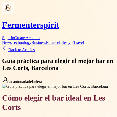
Fermenterspirit
Sign In
Create Account
News
Technology
Business
Finance
Lifestyle
Travel
Back to Articles
Guía práctica para elegir el mejor bar en
Les Corts, Barcelona
lacantonadadelariera
Cómo elegir el bar ideal en Les
Corts