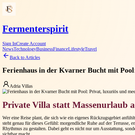
Fermenterspirit
Sign In
Create Account
News
Technology
Business
Finance
Lifestyle
Travel
Back to Articles
Ferienhaus in der Kvarner Bucht mit Pool
Adria Villas
Private Villa statt Massenurlaub 
Wer eine Reise plant, die sich wie ein eigenes Rückzugsgebiet anfüh
steht genau für dieses Gefühl: morgendliche Ruhe auf der Terrasse,
Rhythmus zu gestalten. Dabei geht es nicht nur um Ausstattung, son
sichtbar macht.