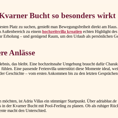
Kvarner Bucht so besonders wirkt
n festen Platz zu suchen, genießt man Bewegungsfreiheit direkt am Haus
im Außenbereich zu einem
hochzeitsvilla kroatien
echten Highlight des 
ehr Erholung – und genügend Raum, um den Urlaub als persönlichen G
ere Anlässe
ebnis, das bleibt. Eine hochzeitsnahe Umgebung braucht dafür Charak
hlen. Eine passende Ferienvilla unterstützt diese Momente ideal, weil 
il der Geschichte – vom ersten Ankommen bis zu den letzten Gespräche
möchten, ist Adria Villas ein stimmiger Startpunkt. Über adriablue.d
is in der Kvarner Bucht mit Pool-Feeling zu planen. Ob als ruhiger Rück
nte macht den Unterschied.