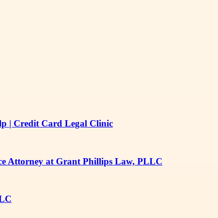
 | Credit Card Legal Clinic
 Attorney at Grant Phillips Law, PLLC
LLC