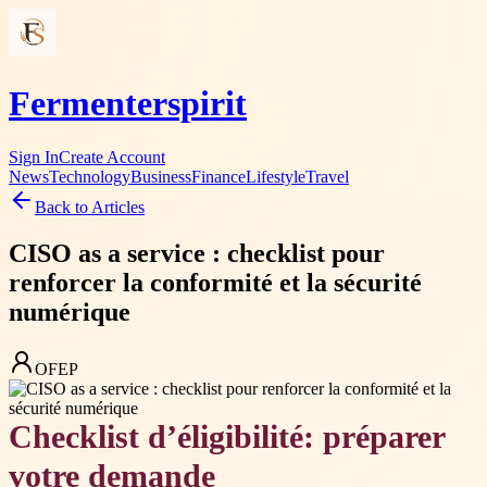
Fermenterspirit
Sign In
Create Account
News
Technology
Business
Finance
Lifestyle
Travel
Back to Articles
CISO as a service : checklist pour
renforcer la conformité et la sécurité
numérique
OFEP
Checklist d’éligibilité: préparer
votre demande