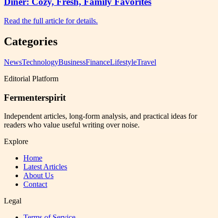
Diner: Cozy, Fresh, Family Favorites
Read the full article for details.
Categories
News
Technology
Business
Finance
Lifestyle
Travel
Editorial Platform
Fermenterspirit
Independent articles, long-form analysis, and practical ideas for
readers who value useful writing over noise.
Explore
Home
Latest Articles
About Us
Contact
Legal
Terms of Service