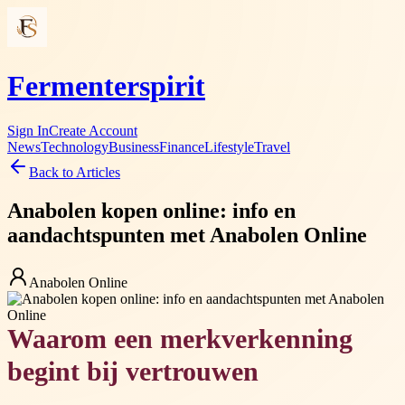
Fermenterspirit
Sign In
Create Account
News
Technology
Business
Finance
Lifestyle
Travel
Back to Articles
Anabolen kopen online: info en
aandachtspunten met Anabolen Online
Anabolen Online
Waarom een merkverkenning
begint bij vertrouwen