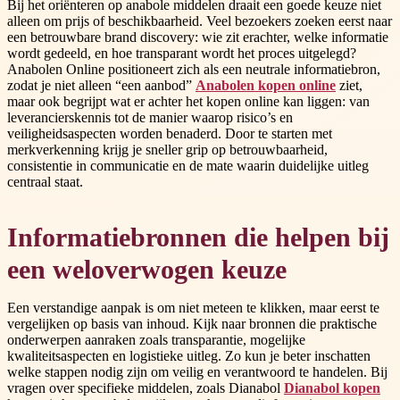
Bij het oriënteren op anabole middelen draait een goede keuze niet
alleen om prijs of beschikbaarheid. Veel bezoekers zoeken eerst naar
een betrouwbare brand discovery: wie zit erachter, welke informatie
wordt gedeeld, en hoe transparant wordt het proces uitgelegd?
Anabolen Online positioneert zich als een neutrale informatiebron,
zodat je niet alleen “een aanbod”
Anabolen kopen online
ziet,
maar ook begrijpt wat er achter het kopen online kan liggen: van
leverancierskennis tot de manier waarop risico’s en
veiligheidsaspecten worden benaderd. Door te starten met
merkverkenning krijg je sneller grip op betrouwbaarheid,
consistentie in communicatie en de mate waarin duidelijke uitleg
centraal staat.
Informatiebronnen die helpen bij
een weloverwogen keuze
Een verstandige aanpak is om niet meteen te klikken, maar eerst te
vergelijken op basis van inhoud. Kijk naar bronnen die praktische
onderwerpen aanraken zoals transparantie, mogelijke
kwaliteitsaspecten en logistieke uitleg. Zo kun je beter inschatten
welke stappen nodig zijn om veilig en verantwoord te handelen. Bij
vragen over specifieke middelen, zoals Dianabol
Dianabol kopen